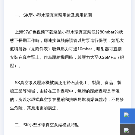
一、SK型小型水環真空泵用途及應用範圍
上海97好色视频下载泵業小型水環真空泵低於80mbar的狀
態下長期工作時，應連接氣蝕保護管以對泵進行保護，如配大
氣噴射器（見附件表）吸氣壓力可達10mbar，噴射器可直接
安裝在真空泵上。作為壓縮機用時，其壓力大至0.26MPa（絕
壓）。
SK真空泵及壓縮機被廣泛用於石油化工、製藥、食品、製
糖工業等領域，由於在工作過程中，氣體的壓縮過程是等溫
的，所以水環式真空泵在壓縮和抽吸易燃易爆氣體時，不易發
生危險，其應用更加廣泛。
二、SK小型水環真空泵結構及特點
15800
15800