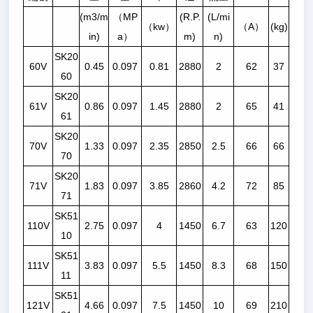
(m3/m
（MP
(R.P.
(L/mi
（kw）
（A）
(kg)
in)
a）
m)
n)
SK20
60V
0.45
0.097
0.81
2880
2
62
37
60
SK20
61V
0.86
0.097
1.45
2880
2
65
41
61
SK20
70V
1.33
0.097
2.35
2850
2.5
66
66
70
SK20
71V
1.83
0.097
3.85
2860
4.2
72
85
71
SK51
110V
2.75
0.097
4
1450
6.7
63
120
10
SK51
111V
3.83
0.097
5.5
1450
8.3
68
150
11
SK51
121V
4.66
0.097
7.5
1450
10
69
210