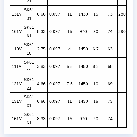
21
SK51
131V
6.66
0.097
11
1430
15
73
280
31
SK51
161V
8.33
0.097
15
970
20
74
390
61
SK61
110V
2.75
0.097
4
1450
6.7
63
10
SK61
111V
3.83
0.097
5.5
1450
8.3
68
11
SK61
121V
4.66
0.097
7.5
1450
10
69
21
SK61
131V
6.66
0.097
11
1430
15
73
31
SK61
161V
8.33
0.097
15
970
20
74
61