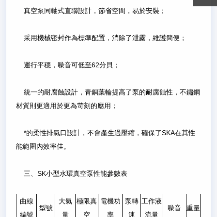
真空泵同軸式直聯設計，節省空間，易於安裝；
采用機械密封作為標準配置，消除了泄露，維護簡便；
運行平穩，噪音可低至62分貝；
統一的耐腐蝕設計，青銅葉輪提高了泵的耐腐蝕性，不鏽鋼
材質則更適用於更為苛刻的應用；
*的柔性排氣口設計，不會產生過壓縮，確保了SKA在其性
能範圍內效率佳。
三、SK小型水環真空泵性能參數表
曲線
大氣
極限真
電機功
泵轉
工作液
型號
噪音
重量
編號
量
空
率
速
流量