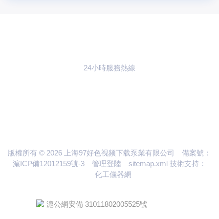
24小時服務熱線
021-59773783
聯係97好色视频
下载
版權所有 © 2026 上海97好色视频下载泵業有限公司
備案號：
滬ICP備12012159號-3
管理登陸
sitemap.xml
技術支持：
化工儀器網
滬公網安備 31011802005525號