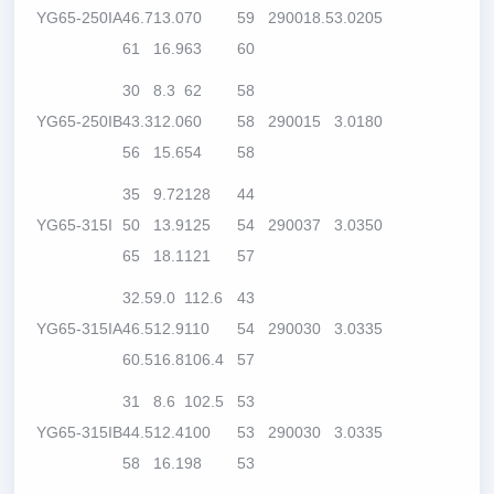
YG65-250IA
46.7
13.0
70
59
2900
18.5
3.0
205
61
16.9
63
60
30
8.3
62
58
YG65-250IB
43.3
12.0
60
58
2900
15
3.0
180
56
15.6
54
58
35
9.72
128
44
YG65-315I
50
13.9
125
54
2900
37
3.0
350
65
18.1
121
57
32.5
9.0
112.6
43
YG65-315IA
46.5
12.9
110
54
2900
30
3.0
335
60.5
16.8
106.4
57
31
8.6
102.5
53
YG65-315IB
44.5
12.4
100
53
2900
30
3.0
335
58
16.1
98
53