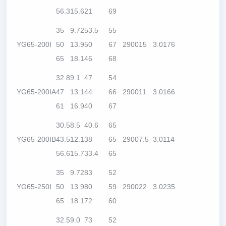
56.3
15.6
21
69
35
9.72
53.5
55
YG65-200I
50
13.9
50
67
2900
15
3.0
176
65
18.1
46
68
32.8
9.1
47
54
YG65-200IA
47
13.1
44
66
2900
11
3.0
166
61
16.9
40
67
30.5
8.5
40.6
65
YG65-200IB
43.5
12.1
38
65
2900
7.5
3.0
114
56.6
15.7
33.4
65
35
9.72
83
52
YG65-250I
50
13.9
80
59
2900
22
3.0
235
65
18.1
72
60
32.5
9.0
73
52