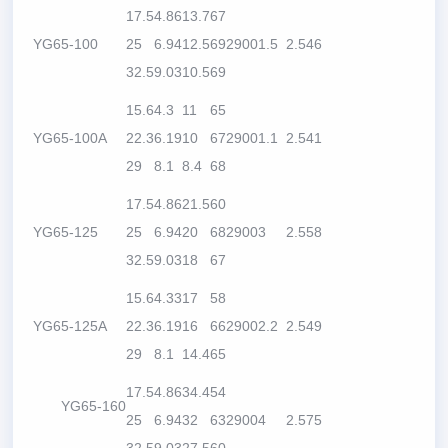
17.5
4.86
13.7
67
YG65-100
25
6.94
12.5
69
2900
1.5
2.5
46
32.5
9.03
10.5
69
15.6
4.3
11
65
YG65-100A
22.3
6.19
10
67
2900
1.1
2.5
41
29
8.1
8.4
68
17.5
4.86
21.5
60
YG65-125
25
6.94
20
68
2900
3
2.5
58
32.5
9.03
18
67
15.6
4.33
17
58
YG65-125A
22.3
6.19
16
66
2900
2.2
2.5
49
29
8.1
14.4
65
17.5
4.86
34.4
54
YG65-160
25
6.94
32
63
2900
4
2.5
75