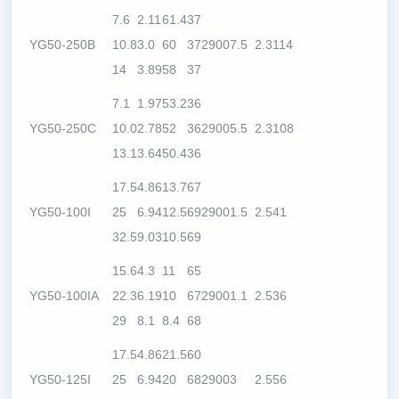
7.6
2.11
61.4
37
YG50-250B
10.8
3.0
60
37
2900
7.5
2.3
114
14
3.89
58
37
7.1
1.97
53.2
36
YG50-250C
10.0
2.78
52
36
2900
5.5
2.3
108
13.1
3.64
50.4
36
17.5
4.86
13.7
67
YG50-100I
25
6.94
12.5
69
2900
1.5
2.5
41
32.5
9.03
10.5
69
15.6
4.3
11
65
YG50-100IA
22.3
6.19
10
67
2900
1.1
2.5
36
29
8.1
8.4
68
17.5
4.86
21.5
60
YG50-125I
25
6.94
20
68
2900
3
2.5
56