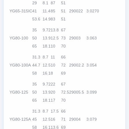
29
8.1
87
51
YG65-315IC
41
11.4
85
51
2900
22
3.0
270
53.6
14.9
83
51
35
9.72
13.8
67
YG80-100
50
13.9
12.5
73
2900
3
3.0
63
65
18.1
10
70
31.3
8.7
11
66
YG80-100A
44.7
12.5
10
72
2900
2.2
3.0
54
58
16.1
8
69
35
9.72
22
67
YG80-125
50
13.9
20
72.5
2900
5.5
3.0
99
65
18.1
17
70
31.3
8.7
17.5
66
YG80-125A
45
12.5
16
71
2900
4
3.0
79
58
16.1
13.6
69