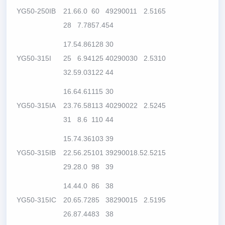
YG50-250IB
21.6
6.0
60
49
2900
11
2.5
165
28
7.78
57.4
54
17.5
4.86
128
30
YG50-315I
25
6.94
125
40
2900
30
2.5
310
32.5
9.03
122
44
16.6
4.61
115
30
YG50-315IA
23.7
6.58
113
40
2900
22
2.5
245
31
8.6
110
44
15.7
4.36
103
39
YG50-315IB
22.5
6.25
101
39
2900
18.5
2.5
215
29.2
8.0
98
39
14.4
4.0
86
38
YG50-315IC
20.6
5.72
85
38
2900
15
2.5
195
26.8
7.44
83
38