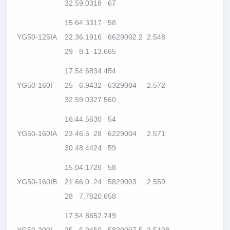
32.5
9.03
18
67
15.6
4.33
17
58
YG50-125IA
22.3
6.19
16
66
2900
2.2
2.5
48
29
8.1
13.6
65
17.5
4.68
34.4
54
YG50-160I
25
6.94
32
63
2900
4
2.5
72
32.5
9.03
27.5
60
16.4
4.56
30
54
YG50-160IA
23.4
6.5
28
62
2900
4
2.5
71
30.4
8.44
24
59
15.0
4.17
26
58
YG50-160IB
21.6
6.0
24
58
2900
3
2.5
59
28
7.78
20.6
58
17.5
4.86
52.7
49