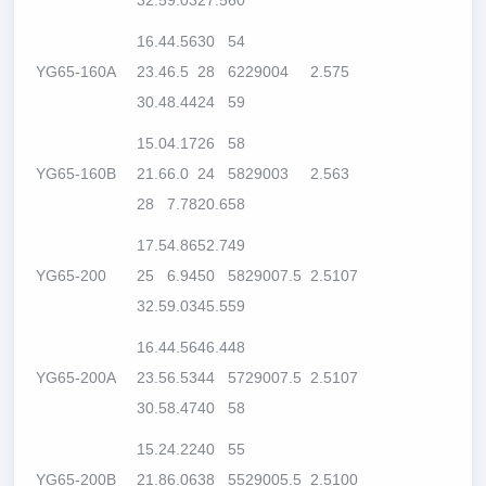
32.5
9.03
27.5
60
16.4
4.56
30
54
YG65-160A
23.4
6.5
28
62
2900
4
2.5
75
30.4
8.44
24
59
15.0
4.17
26
58
YG65-160B
21.6
6.0
24
58
2900
3
2.5
63
28
7.78
20.6
58
17.5
4.86
52.7
49
YG65-200
25
6.94
50
58
2900
7.5
2.5
107
32.5
9.03
45.5
59
16.4
4.56
46.4
48
YG65-200A
23.5
6.53
44
57
2900
7.5
2.5
107
30.5
8.47
40
58
15.2
4.22
40
55
YG65-200B
21.8
6.06
38
55
2900
5.5
2.5
100