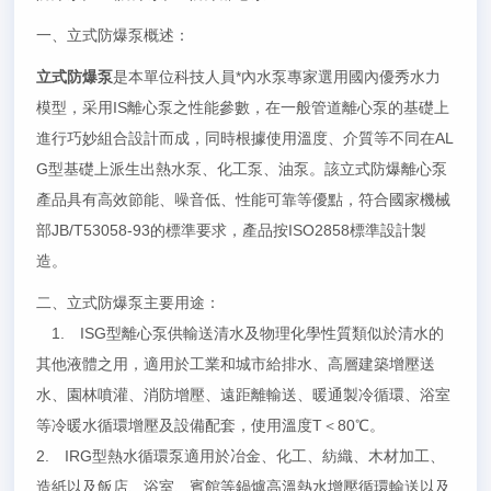
一、立式防爆泵概述：
立式防爆泵
是本單位科技人員*內水泵專家選用國內優秀水力
模型，采用IS離心泵之性能參數，在一般管道離心泵的基礎上
進行巧妙組合設計而成，同時根據使用溫度、介質等不同在AL
G型基礎上派生出熱水泵、化工泵、油泵。該立式防爆離心泵
產品具有高效節能、噪音低、性能可靠等優點，符合國家機械
部JB/T53058-93的標準要求，產品按ISO2858標準設計製
造。
二、立式防爆泵主要用途：
1. ISG型離心泵供輸送清水及物理化學性質類似於清水的
其他液體之用，適用於工業和城市給排水、高層建築增壓送
水、園林噴灌、消防增壓、遠距離輸送、暖通製冷循環、浴室
等冷暖水循環增壓及設備配套，使用溫度T＜80℃。
2. IRG型熱水循環泵適用於冶金、化工、紡織、木材加工、
造紙以及飯店、浴室、賓館等鍋爐高溫熱水增壓循環輸送以及