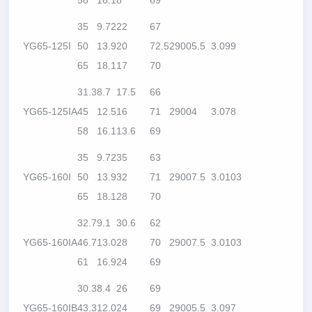
58
16.1
8
69
35
9.72
22
67
YG65-125I
50
13.9
20
72.5
2900
5.5
3.0
99
65
18.1
17
70
31.3
8.7
17.5
66
YG65-125IA
45
12.5
16
71
2900
4
3.0
78
58
16.1
13.6
69
35
9.72
35
63
YG65-160I
50
13.9
32
71
2900
7.5
3.0
103
65
18.1
28
70
32.7
9.1
30.6
62
YG65-160IA
46.7
13.0
28
70
2900
7.5
3.0
103
61
16.9
24
69
30.3
8.4
26
69
YG65-160IB
43.3
12.0
24
69
2900
5.5
3.0
97