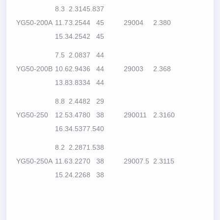
8.3
2.31
45.8
37
YG50-200A
11.7
3.25
44
45
2900
4
2.3
80
15.3
4.25
42
45
7.5
2.08
37
44
YG50-200B
10.6
2.94
36
44
2900
3
2.3
68
13.8
3.83
34
44
8.8
2.44
82
29
YG50-250
12.5
3.47
80
38
2900
11
2.3
160
16.3
4.53
77.5
40
8.2
2.28
71.5
38
YG50-250A
11.6
3.22
70
38
2900
7.5
2.3
115
15.2
4.22
68
38