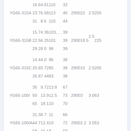
16.6
4.61
115
32
YG65-315A
23.7
6.58
113
40
2900
22
2.5
255
31
8.6
110
44
15.7
4.36
103, , ,
39
2.5
YG65-315B
22.5
6.25
101
39
2900
18.5
225
29.2
8.0
98
39
14.4
4.0
86
38
YG65-315C
20.6
5.72
85
38
2900
15
2.5
205
26.8
7.44
83
38
35
9.72
13.8
67
YG65-100I
50
13.9
12.5
73
2900
3
3.0
63
65
18.1
10
70
31.3
8.7
11
66
YG65-100IA
44.7
12.4
10
72
2900
2.2
3.0
53