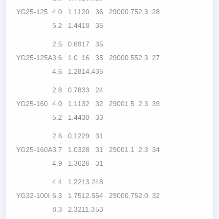
YG25-125
4.0
1.11
20
36
2900
0.75
2.3
28
5.2
1.44
18
35
2.5
0.69
17
35
YG25-125A
3.6
1.0
16
35
2900
0.55
2.3
27
4.6
1.28
14.4
35
2.8
0.78
33
24
YG25-160
4.0
1.11
32
32
2900
1.5
2.3
39
5.2
1.44
30
33
2.6
0.12
29
31
YG25-160A
3.7
1.03
28
31
2900
1.1
2.3
34
4.9
1.36
26
31
4.4
1.22
13.2
48
YG32-100I
6.3
1.75
12.5
54
2900
0.75
2.0
32
8.3
2.32
11.3
53