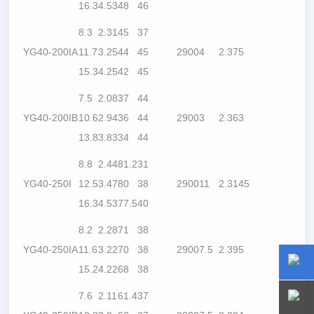
16.3
4.53
48
46
8.3
2.31
45
37
YG40-200IA
11.7
3.25
44
45
2900
4
2.3
75
15.3
4.25
42
45
7.5
2.08
37
44
YG40-200IB
10.6
2.94
36
44
2900
3
2.3
63
13.8
3.83
34
44
8.8
2.44
81.2
31
YG40-250I
12.5
3.47
80
38
2900
11
2.3
145
16.3
4.53
77.5
40
8.2
2.28
71
38
YG40-250IA
11.6
3.22
70
38
2900
7.5
2.3
95
15.2
4.22
68
38
15800
15800
7.6
2.11
61.4
37