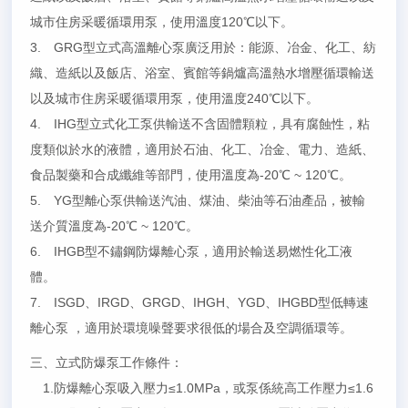
城市住房采暖循環用泵，使用溫度120℃以下。
3. GRG型立式高溫離心泵廣泛用於：能源、冶金、化工、紡
織、造紙以及飯店、浴室、賓館等鍋爐高溫熱水增壓循環輸送
以及城市住房采暖循環用泵，使用溫度240℃以下。
4. IHG型立式化工泵供輸送不含固體顆粒，具有腐蝕性，粘
度類似於水的液體，適用於石油、化工、冶金、電力、造紙、
食品製藥和合成纖維等部門，使用溫度為-20℃ ~ 120℃。
5. YG型離心泵供輸送汽油、煤油、柴油等石油產品，被輸
送介質溫度為-20℃ ~ 120℃。
6. IHGB型不鏽鋼防爆離心泵，適用於輸送易燃性化工液
體。
7. ISGD、IRGD、GRGD、IHGH、YGD、IHGBD型低轉速
離心泵 ，適用於環境噪聲要求很低的場合及空調循環等。
三、立式防爆泵工作條件：
1.防爆離心泵吸入壓力≤1.0MPa，或泵係統高工作壓力≤1.6