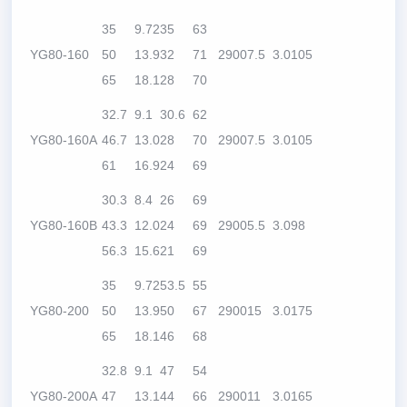
35
9.72
35
63
YG80-160
50
13.9
32
71
2900
7.5
3.0
105
65
18.1
28
70
32.7
9.1
30.6
62
YG80-160A
46.7
13.0
28
70
2900
7.5
3.0
105
61
16.9
24
69
30.3
8.4
26
69
YG80-160B
43.3
12.0
24
69
2900
5.5
3.0
98
56.3
15.6
21
69
35
9.72
53.5
55
YG80-200
50
13.9
50
67
2900
15
3.0
175
65
18.1
46
68
32.8
9.1
47
54
YG80-200A
47
13.1
44
66
2900
11
3.0
165