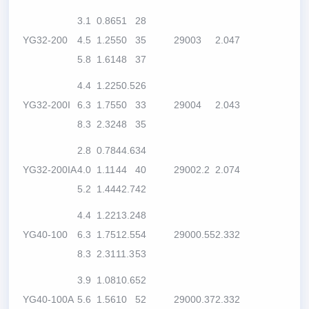
3.1
0.86
51
28
YG32-200
4.5
1.25
50
35
2900
3
2.0
47
5.8
1.61
48
37
4.4
1.22
50.5
26
YG32-200I
6.3
1.75
50
33
2900
4
2.0
43
8.3
2.32
48
35
2.8
0.78
44.6
34
YG32-200IA
4.0
1.11
44
40
2900
2.2
2.0
74
5.2
1.44
42.7
42
4.4
1.22
13.2
48
YG40-100
6.3
1.75
12.5
54
2900
0.55
2.3
32
8.3
2.31
11.3
53
3.9
1.08
10.6
52
YG40-100A
5.6
1.56
10
52
2900
0.37
2.3
32