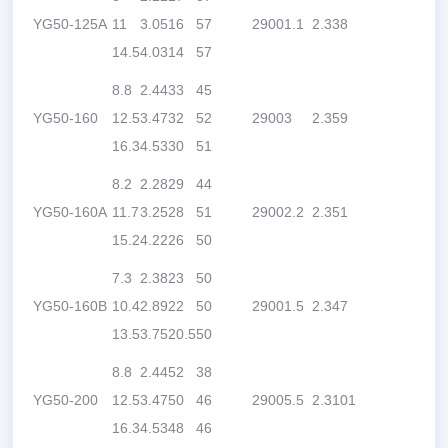
YG50-125A
11
3.05
16
57
2900
1.1
2.3
38
14.5
4.03
14
57
8.8
2.44
33
45
YG50-160
12.5
3.47
32
52
2900
3
2.3
59
16.3
4.53
30
51
8.2
2.28
29
44
YG50-160A
11.7
3.25
28
51
2900
2.2
2.3
51
15.2
4.22
26
50
7.3
2.38
23
50
YG50-160B
10.4
2.89
22
50
2900
1.5
2.3
47
13.5
3.75
20.5
50
8.8
2.44
52
38
YG50-200
12.5
3.47
50
46
2900
5.5
2.3
101
16.3
4.53
48
46