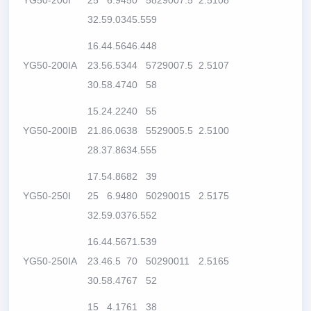
YG50-200I
25
6.94
50
58
2900
7.5
2.5
108
32.5
9.03
45.5
59
16.4
4.56
46.4
48
YG50-200IA
23.5
6.53
44
57
2900
7.5
2.5
107
30.5
8.47
40
58
15.2
4.22
40
55
YG50-200IB
21.8
6.06
38
55
2900
5.5
2.5
100
28.3
7.86
34.5
55
17.5
4.86
82
39
YG50-250I
25
6.94
80
50
2900
15
2.5
175
32.5
9.03
76.5
52
16.4
4.56
71.5
39
YG50-250IA
23.4
6.5
70
50
2900
11
2.5
165
30.5
8.47
67
52
15
4.17
61
38