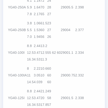
4.1
1.14
72
24
YG40-250A
5.9
1.64
70
28
2900
5.5
2.3
98
7.8
2.17
65
27
3.8
1.06
61.5
23
YG40-250B
5.5
1.53
60
27
2900
4
2.3
77
7.0
1.94
56
26
8.8
2.44
13.2
YG40-100I
12.5
3.47
12.5
55 62 60
2900
1.1
2.3
34
16.3
4.53
11.3
8
2.22
10.6
60
YG40-100IA
11
3.05
10
60
2900
0.75
2.3
32
14.5
4.03
9
60
8.8
2.44
21.2
49
YG40-125I
12.5
3.47
20
58
2900
1.5
2.3
38
16.3
4.53
17.8
57