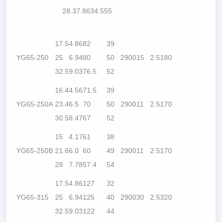
28.3
7.86
34.5
55
17.5
4.86
82
39
YG65-250
25
6.94
80
50
2900
15
2.5
180
32.5
9.03
76.5
52
16.4
4.56
71.5
39
YG65-250A
23.4
6.5
70
50
2900
11
2.5
170
30.5
8.47
67
52
15
4.17
61
38
YG65-250B
21.6
6.0
60
49
2900
11
2.5
170
28
7.78
57.4
54
17.5
4.86
127
32
YG65-315
25
6.94
125
40
2900
30
2.5
320
32.5
9.03
122
44