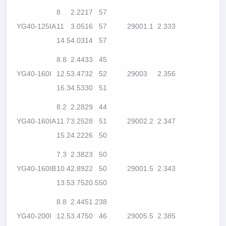
8
2.22
17
57
YG40-125IA
11
3.05
16
57
2900
1.1
2.3
33
14.5
4.03
14
57
8.8
2.44
33
45
YG40-160I
12.5
3.47
32
52
2900
3
2.3
56
16.3
4.53
30
51
8.2
2.28
29
44
YG40-160IA
11.7
3.25
28
51
2900
2.2
2.3
47
15.2
4.22
26
50
7.3
2.38
23
50
YG40-160IB
10.4
2.89
22
50
2900
1.5
2.3
43
13.5
3.75
20.5
50
8.8
2.44
51.2
38
YG40-200I
12.5
3.47
50
46
2900
5.5
2.3
85