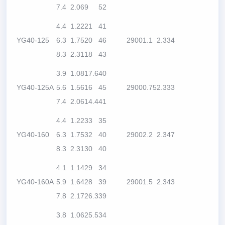
7.4
2.06
9
52
4.4
1.22
21
41
YG40-125
6.3
1.75
20
46
2900
1.1
2.3
34
8.3
2.31
18
43
3.9
1.08
17.6
40
YG40-125A
5.6
1.56
16
45
2900
0.75
2.3
33
7.4
2.06
14.4
41
4.4
1.22
33
35
YG40-160
6.3
1.75
32
40
2900
2.2
2.3
47
8.3
2.31
30
40
4.1
1.14
29
34
YG40-160A
5.9
1.64
28
39
2900
1.5
2.3
43
7.8
2.17
26.3
39
3.8
1.06
25.5
34