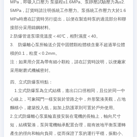
MPa，即吸入口壓力 泵揚程≤1.6MPa、泵靜壓試驗壓力為≤2.
5MPa，訂貨時請注明係統工作壓力。泵係統工作壓力大於1.6
MPa時應在訂貨時另行提出，以便在製造時泵的過流部分和聯
接部分采用鑄鋼材料。
2.防爆管道泵環境溫度＜40℃，相對濕度＜40。
3. 防爆離心泵所輸送介質中固體顆粒體積含量不超過單位體
積的0.1，粒度＜0.2mm。
注：如果用介質為帶有細小顆粒，請在訂貨時說明，以便廠家
采用耐磨式機械密封。
四、立式防爆泵特點：
1.立式防爆泵為立式結構，進出口口徑相同，且位於同一中
心線上，可象閥門一樣安裝於管路之中，外形緊湊美觀，占地
麵積小，建築投入低，如加上防護罩則可置於戶外使用。
2.立式防爆離心泵葉輪直接安裝在電機的長軸上，軸向尺寸
短，結構緊湊，泵與電機軸承配置合理，能有效地平衡泵運轉
產生的徑向和軸向負荷，從而保證了泵的運行平穩，振動小、