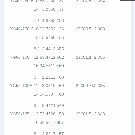
YG40-250IB
10.8
3.0
60
37
2900
7.5
2.3
94
14
3.89
58
37
7.1
1.97
53.2
36
YG40-250IC
10.0
2.78
52
36
2900
5.5
2.3
88
13.1
3.64
50.4
36
8.8
2.44
13.6
55
YG50-100
12.5
3.47
12.5
62
2900
1.1
2.3
36
16.3
4.53
11.3
60
8
2.22
11
60
YG50-100A
11
3.05
10
60
2900
0.75
2.3
35
14.5
4.03
9
60
8.8
2.44
21.5
49
YG50-125
12.5
3.47
20
58
2900
1.5
2.3
43
16.3
4.53
17.8
57
8
2.22
17
57