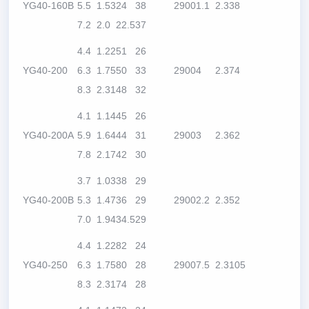
YG40-160B
5.5
1.53
24
38
2900
1.1
2.3
38
7.2
2.0
22.5
37
4.4
1.22
51
26
YG40-200
6.3
1.75
50
33
2900
4
2.3
74
8.3
2.31
48
32
4.1
1.14
45
26
YG40-200A
5.9
1.64
44
31
2900
3
2.3
62
7.8
2.17
42
30
3.7
1.03
38
29
YG40-200B
5.3
1.47
36
29
2900
2.2
2.3
52
7.0
1.94
34.5
29
4.4
1.22
82
24
YG40-250
6.3
1.75
80
28
2900
7.5
2.3
105
8.3
2.31
74
28