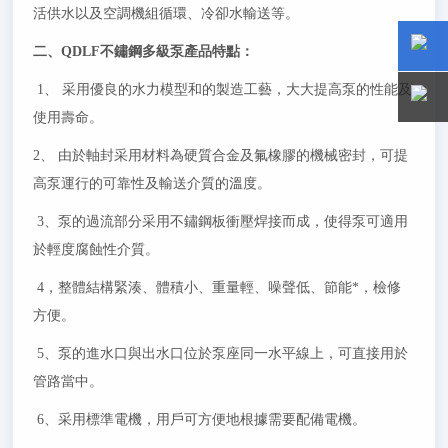
活供水以及空調機組循環、冷卻水輸送等。
二、QDLF不鏽鋼多級泵產品特點：
15800
15800
1
、 采用優良的水力模型和的製造工藝，大大提高泵的性能及
使用壽命。
2
、 由於軸封采用材料為硬質合金及氟橡膠的機械密封，可提
高泵運行的可靠性及輸送介質的溫度。
3
、泵的過流部分采用不鏽鋼板衝壓焊接而成，使得泵可適用
於輕度腐蝕性介質。
4
，整體結構緊湊、體積小、重量輕、噪聲低、節能*，檢修
方便。
5
、泵的進水口與出水口位於泵座同一水平線上，可直接用於
管路當中。
6
、采用標準電機，用戶可方便地根據需要配備電機。