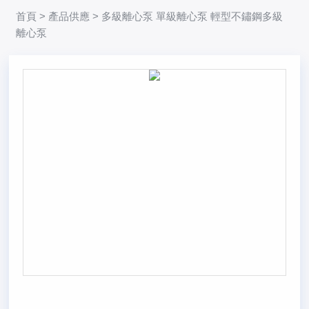
首頁
>
產品供應
> 多級離心泵 單級離心泵 輕型不鏽鋼多級
離心泵