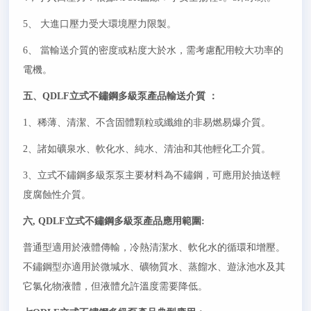
5
、 大進口壓力受大環境壓力限製。
6
、 當輸送介質的密度或粘度大於水，需考慮配用較大功率的
電機。
五、QDLF立式不鏽鋼多級泵產品輸送介質 ：
1
、稀薄、清潔、不含固體顆粒或纖維的非易燃易爆介質。
2
、諸如礦泉水、軟化水、純水、清油和其他輕化工介質。
3
、立式不鏽鋼多級泵泵主要材料為不鏽鋼，可應用於抽送輕
度腐蝕性介質。
六, QDLF立式不鏽鋼多級泵產品應用範圍:
普通型適用於液體傳輸，冷熱清潔水、軟化水的循環和增壓。
不鏽鋼型亦適用於微堿水、礦物質水、蒸餾水、遊泳池水及其
它氯化物液體，但液體允許溫度需要降低。