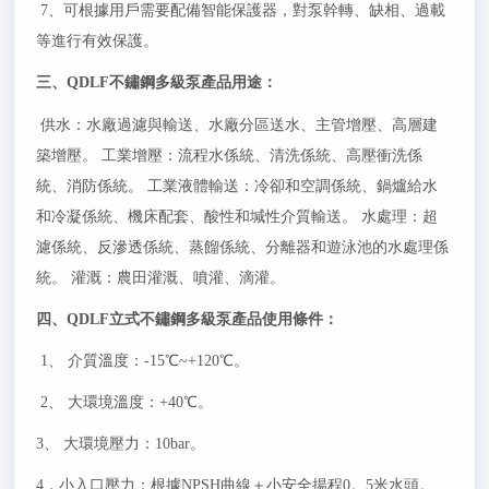
7
、可根據用戶需要配備智能保護器，對泵幹轉、缺相、過載
等進行有效保護。
三、QDLF不鏽鋼多級泵產品用途：
供水：水廠過濾與輸送、水廠分區送水、主管增壓、高層建
築增壓。 工業增壓：流程水係統、清洗係統、高壓衝洗係
統、消防係統。 工業液體輸送：冷卻和空調係統、鍋爐給水
和冷凝係統、機床配套、酸性和堿性介質輸送。 水處理：超
濾係統、反滲透係統、蒸餾係統、分離器和遊泳池的水處理係
統。 灌溉：農田灌溉、噴灌、滴灌。
四、QDLF立式不鏽鋼多級泵產品使用條件：
1
、 介質溫度：-15℃~+120℃。
2
、 大環境溫度：+40℃。
3
、 大環境壓力：10bar。
4
，小入口壓力：根據NPSH曲線＋小安全揚程0。5米水頭。