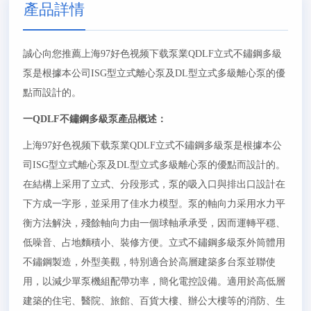
產品詳情
誠心向您推薦上海97好色视频下载泵業QDLF立式不鏽鋼多級
泵是根據本公司ISG型立式離心泵及DL型立式多級離心泵的優
點而設計的。
一QDLF不鏽鋼多級泵產品概述：
上海97好色视频下载泵業QDLF立式不鏽鋼多級泵是根據本公
司ISG型立式離心泵及DL型立式多級離心泵的優點而設計的。
在結構上采用了立式、分段形式，泵的吸入口與排出口設計在
下方成一字形，並采用了佳水力模型。泵的軸向力采用水力平
衡方法解決，殘餘軸向力由一個球軸承承受，因而運轉平穩、
低噪音、占地麵積小、裝修方便。立式不鏽鋼多級泵外筒體用
不鏽鋼製造，外型美觀，特別適合於高層建築多台泵並聯使
用，以減少單泵機組配帶功率，簡化電控設備。適用於高低層
建築的住宅、醫院、旅館、百貨大樓、辦公大樓等的消防、生