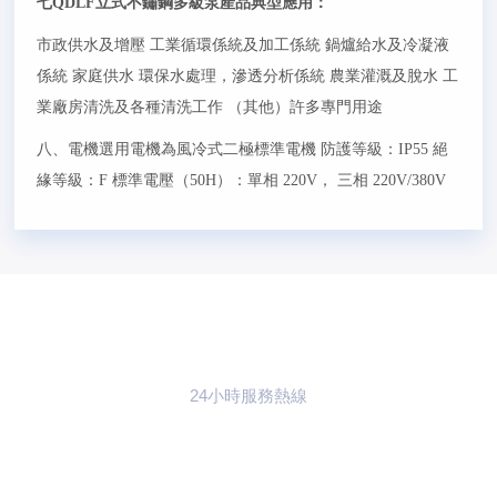
七QDLF立式不鏽鋼多級泵產品典型應用：
市政供水及增壓 工業循環係統及加工係統 鍋爐給水及冷凝液
係統 家庭供水 環保水處理，滲透分析係統 農業灌溉及脫水 工
業廠房清洗及各種清洗工作 （其他）許多專門用途
八、電機選用電機為風冷式二極標準電機 防護等級：IP55 絕
緣等級：F 標準電壓（50H）：單相 220V， 三相 220V/380V
24小時服務熱線
021-59773783
聯係97好色视频