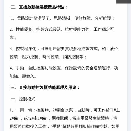
二、
直接啟動控製櫃
產品特點：
1
、電路設計簡潔明了、思路清晰、便於故障、分析維護；
2
、性能優良、控製方式靈活、抗幹擾能力強、工作穩定可
靠；
3
、控製程序化，可按用戶需要實現多種控製方式。如：液位
控製、壓力控製、時間控製、消防控製等；
4
、手動、自動控製功能設置、保證設備的安全連續運行、功
能強、壽命久。
三、
直接啟動控製櫃
功能原理及用途：
一、控製模式
1
、一用一備：控製
1#
、
2#
兩台水泵，自動時，可工作於
“1#
主
2#
備
”
，或
“2#
主
1#
備
”
，兩種狀態，當主用泵發生故障時，備
用泵將自動投入工作，
“
手動
”
超動時用麵板操作鈕控製。如用