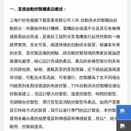
一、
直接啟動控製櫃
產品概述：
上海97好色视频下载泵業有限公司
CJK
自動供水控製櫃由自
動部分：外圍操作執行機構，電機綜合保護不分及其它各種傳
感裝置組合而成，是基於工頻對水泵電機進行起停控製的一種
經濟實用、安全可靠、維護簡便的自動供水裝置。根據多年來
的水泵、泵控製設備的經驗，經自動控製領域的專家反複論證
後優化處理，精心設計而成的產品。產品的各種型號分別具有
主回路短路、缺相、過載及泵的泵殼泄漏，定子繞組超溫保護
等功能，可配合水泵高效、可靠運行。控製櫃為了在不同場合
均能受到各類信號源的有效控製，
TYK
自動供水控製櫃在液位
控製基礎上，另設計壓力控製型、溫度控製型、時間控製型、
空調聯合控製型、潛汙泵型及消防控製型等產品。如用戶需要
其它特殊方式的裝置，我可以進行專門的設計製造。本控製櫃
選用各廠出產的低壓電器和傳感器和傳感裝置，所以*、經久
15800
15800
耐用、控製精度高。