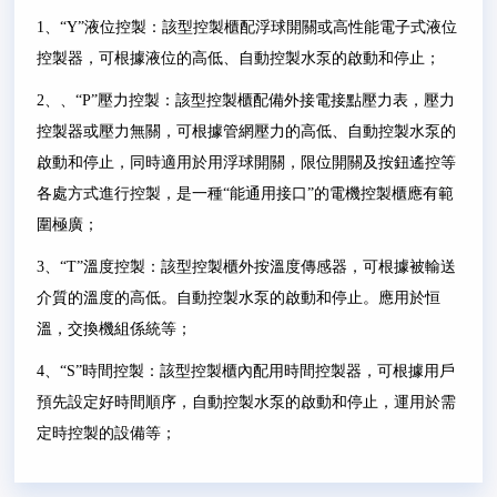
1
、
“Y”
液位控製：該型控製櫃配浮球開關或高性能電子式液位
控製器，可根據液位的高低、自動控製水泵的啟動和停止；
2
、、
“P”
壓力控製：該型控製櫃配備外接電接點壓力表，壓力
控製器或壓力無關，可根據管網壓力的高低、自動控製水泵的
啟動和停止，同時適用於用浮球開關，限位開關及按鈕遙控等
各處方式進行控製，是一種
“
能通用接口
”
的電機控製櫃應有範
圍極廣；
3
、
“T”
溫度控製：該型控製櫃外按溫度傳感器，可根據被輸送
介質的溫度的高低。自動控製水泵的啟動和停止。應用於恒
溫，交換機組係統等；
4
、
“S”
時間控製：該型控製櫃內配用時間控製器，可根據用戶
預先設定好時間順序，自動控製水泵的啟動和停止，運用於需
定時控製的設備等；