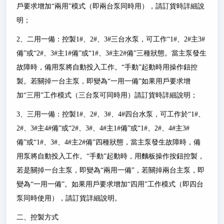
戶要求增加
“
兩用
”
模式（即兩台泵同時用），請訂貨時詳細說
明；
2
、二用一備：控製
1#
、
2#
、
3#
三台水泵，可工作
“1#
、
2#
主
3#
備
”
或
“2#
、
3#
主
1#
備
”
或
“1#
、
3#
主
2#
備
”
三種狀態。當主泵發生
故障時，備用泵將自動投入工作。
“
手動
”
起動時用操作鈕控
製。若關掉一台主泵，即變為
“
一用一備
”
如果用戶要求增
加
“
三用
”
工作模式（三台泵可同時用）請訂貨時詳細說明；
3
、三用一備：控製
1#
、
2#
、
3#
、
4#
四台水泵，可工作於
“1#
、
2#
、
3#
主
4#
備
”
或
“2#
、
3#
、
4#
主
1#
備
”
或
“1#
、
2#
、
4#
主
3#
備
”
或
“1#
、
3#
、
4#
主
2#
備
”
四種狀態，當主泵發生故障時，備
用泵將自動投入工作。
“
手動
”
起動時，用麵板操作按鈕控製，
若是關掉一台主泵，即變為
“
兩用一備
”
，若關掉兩台主泵，即
變為
“
一用一備
”
。如果用戶要求增加
“
四用
”
工作模式（即四台
泵同時使用），請訂貨詳細說明。
二、控製方式