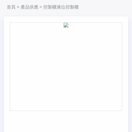
首頁
>
產品供應
> 控製櫃液位控製櫃