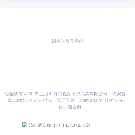
24小時服務熱線
021-59773783
聯係97好色视频
下载
版權所有 © 2026 上海97好色视频下载泵業有限公司
備案號：
滬ICP備12012159號-3
管理登陸
sitemap.xml
技術支持：
化工儀器網
滬公網安備 31011802005525號