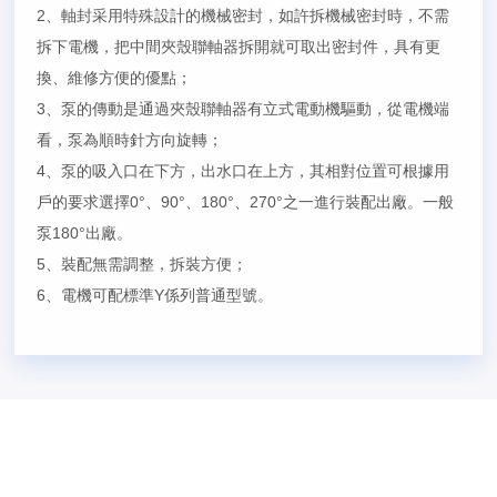
2、軸封采用特殊設計的機械密封，如許拆機械密封時，不需
拆下電機，把中間夾殼聯軸器拆開就可取出密封件，具有更
換、維修方便的優點；
3、泵的傳動是通過夾殼聯軸器有立式電動機驅動，從電機端
看，泵為順時針方向旋轉；
4、泵的吸入口在下方，出水口在上方，其相對位置可根據用
戶的要求選擇0°、90°、180°、270°之一進行裝配出廠。一般
泵180°出廠。
5、裝配無需調整，拆裝方便；
6、電機可配標準Y係列普通型號。