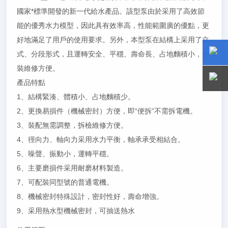
國家*標準開發的新一代給水產品。該型泵由於采用了高效節
能的優秀水力模型，因此具有效率高，性能範圍廣的優點，更
好地滿足了用戶的使用要求。另外，本型泵在結構上采用了立
式、分段形式，且運轉安全、平穩、壽命長、占地麵積小，安
裝維修方便。
15800
15800
產品特點
1、結構緊湊、體積小、占地麵積少。
2、更換易損件（機械密封）方便，即“便拆”不需拆電機。
3、裝配無需調整，拆檢維修方便。
4、徑向力、軸向力采用水力平衡，軸承承受相結合。
5、噪聲、振動小，運轉平穩。
6、主要磨損件采用耐磨材料製造。
7、可配裝同型號的普通電機。
8、機械密封特殊設計，密封性好，壽命增強。
9、采用熱水型機械密封，可抽送熱水