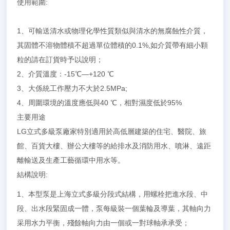
使用範圍:
1、可輸送清水或物理化學性質類似與清水的無腐蝕性介質，
其固體不溶物體積不超過單位體積的0.1%,如介質帶有細小顆
粒的請在訂貨時予以說明；
2、介質溫度：-15℃—+120 ℃
3、大係統工作壓力不大於2.5MPa;
4、周圍環境的溫度應低與40 ℃，相對濕度低於95%
主要用途
LG立式多級泵廠家特別適用於高低層建築的住宅、醫院、旅
館、百貨大樓、辦公大樓等的給排水及消防用水、噴淋、遠距
離輸送及生產工藝循環中用水等。
結構說明:
1、本型泵是上海立式多級分段式結構，用螺栓把進水段、中
段、出水段緊固成一體，泵每級裝一個葉輪及導葉，其軸向力
采用水力平衡，殘餘軸向力由一個或一對球軸承承受；