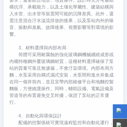
要求，還要結合地形、地質條件。設計時充分考慮結
構抗浮、承載能力，以及土壤化學屬性、建築結構與
入水管、出水管等裝置間可能的沉降差異。此外，還
需注意混合汙水溢流排放的後果，以及泵站內外的噪
音、振動和臭氣、故障後果、視覺影響等對環境的影
響。
3、材料選擇與內部布局
筒體可采用耐腐蝕的強化玻璃鋼機械纏繞成形或
內襯特種鋼外覆玻璃鋼材質，這種材料選擇確保了泵
站的質量可靠且無滲漏，不會汙染環境。內部布局方
麵，水泵采用自耦式濕式安裝，水泵間和進水井集成
在同一個井筒內，並且宜帶內部維修平台和地麵控製
麵板，方便維護操作。同時，輔助設備、電氣設備及
管道等的布置避免交叉幹擾，保證了泵站的正常運
行。
4、自動化與環保設計
配備的控製係統可實現遠程監控和自動化運行，
15800
15800