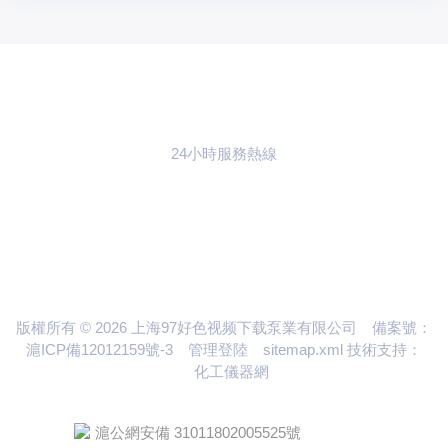
24小時服務熱線
021-59773783
聯係97好色视频
下载
版權所有 © 2026 上海97好色视频下载泵業有限公司
備案號：
滬ICP備12012159號-3
管理登陸
sitemap.xml
技術支持：
化工儀器網
滬公網安備 31011802005525號