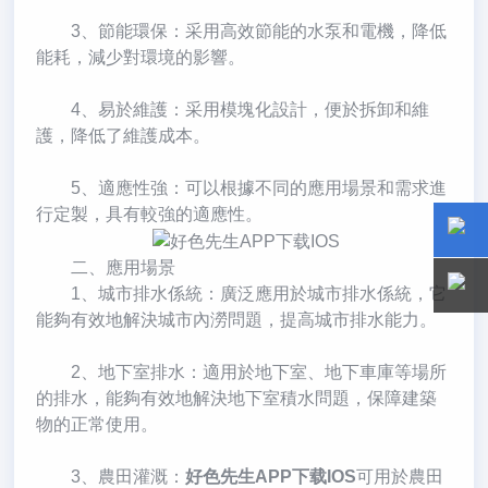
3、節能環保：采用高效節能的水泵和電機，降低
能耗，減少對環境的影響。
4、易於維護：采用模塊化設計，便於拆卸和維
護，降低了維護成本。
5、適應性強：可以根據不同的應用場景和需求進
行定製，具有較強的適應性。
二、應用場景
15800
15800
1、城市排水係統：廣泛應用於城市排水係統，它
能夠有效地解決城市內澇問題，提高城市排水能力。
2、地下室排水：適用於地下室、地下車庫等場所
的排水，能夠有效地解決地下室積水問題，保障建築
物的正常使用。
3、農田灌溉：
好色先生APP下载IOS
可用於農田