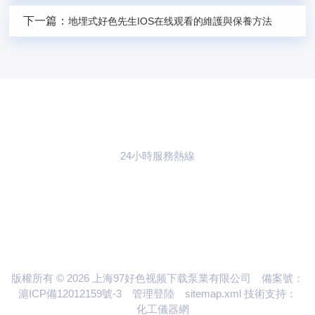
下一篇：
地埋式好色先生IOS在线观看的維護與保養方法
24小時服務熱線
021-59773783
聯係97好色视频
下载
版權所有 © 2026 上海97好色视频下载泵業有限公司
備案號：
滬ICP備12012159號-3
管理登陸
sitemap.xml
技術支持：
化工儀器網