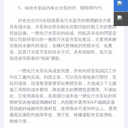
5、保持水泵組內每台水泵的停、開時間均勻。
15800
15800
好色先生IOS在线观看為汙水提升的整體解決方案，
具有儲水箱、水泵和全部自動化控製功能控製工作的整體
排放設備。一體化汙水泵站的組成、特點及存在的問題是
我公司新研發出的一種新汙水提升泵站產品，主要用來解
決無排水條件的場合，全麵代替傳統的挖積水坑、化糞
池，設置汙水提升泵的排水方式。具有低能耗、低汙染、
低排放等顯著的“低碳”優點。
一體化汙水泵站為成套供應，所有內部安裝調試工作
均在工廠內完成。到貨之前，可以現在場地進行開挖，泵
站到場後，現場隻需要將泵站整體安裝，大地減少了土建
施工周期和成本費用，降低業主的整體投資費用。不僅如
此，它使用壽命長，長期運行成本低一體化汙水泵站的筒
體材質為無堿玻璃鋼材質，內部配件選用304不鏽鋼及優
質熱鍍鋅碳鋼等防腐材質，使用壽命可達50年以上。選用
優質設備部件故障率低，潛汙泵、格柵還配有安裝導軌，
檢修方便。