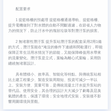
配置要求
1 提籃格柵的預處理 提籃格柵通過導軌、提籃格柵、
提升電機做到了對水體的自動不間斷過濾，在節省人力物
力的情況下，防止汙水中的塊狀垃圾等對潛汙泵的損害。
2 無堵塞性潛汙泵 提升泵站潛汙泵的配套采用2用1備
的方式，潛汙泵能在*淹沒的條件下連續和間歇運行，即能
保障正常生活用水情況下的節能，又能保障峰值用水帶來
的流量變化。潛汙泵是立式，葉輪為離心式葉輪，采用防
纏繞無堵塞設計。
具有體積小、效率高、智能化等特點。與傳統泵站相
比土建工程量少、製造安裝周期短、投資可減少一半以
上。安裝方便、質量可靠，是傳統混凝土汙水提升泵站的
替代品。使用安全，其合理的設計大大減少了劇毒及惡臭
氣體的產生，保護了環境；安全地埋式安裝，安裝後不影
響周圍環境與景觀。