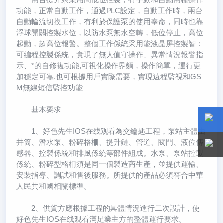
功能，正常自動工作，通過PLC設定，自動工作時，兩台
自動輪流切換工作，有利於保護泵的使用奉命，同時也靠
浮球開關控製水位，以防水泵無水空轉，低位停止，高位
起動，超高位報警。整個工作係統采用能液晶屏控製智：
可編程控製係統，實現了無人值守操作、異常情況報警指
示、*的自修複功能,可視化操作界麵，操作簡單，運行更
加穩定可靠.也可根據用戶實際需要，實現遠程監視和GS
M無線短信監控功能
基本要求
1、好色先生IOS在线观看為交鑰匙工程，泵站主體由
15800
15800
井筒、潛水泵、粉碎格柵、提升鏈、管道、閥門、液位傳
感器、控製係統和排風係統等部件組成。水泵、泵站控製
係統、粉碎型格柵須是同一個製造商生產，並提供運輸、
安裝指導、調試和售後服務。所提供的產品必須符合中華
人民共和國相關標準。
2、供貨方應根據工程的具體情況進行二次設計，使
好色先生IOS在线观看滿足業主方的整體運行要求。