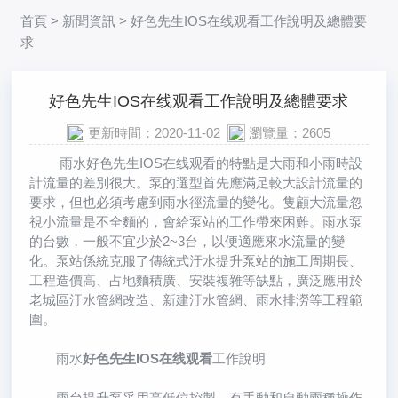
首頁
>
新聞資訊
> 好色先生IOS在线观看工作說明及總體要
求
好色先生IOS在线观看工作說明及總體要求
更新時間：2020-11-02
瀏覽量：2605
雨水好色先生IOS在线观看的特點是大雨和小雨時設
計流量的差別很大。泵的選型首先應滿足較大設計流量的
要求，但也必須考慮到雨水徑流量的變化。隻顧大流量忽
視小流量是不全麵的，會給泵站的工作帶來困難。雨水泵
的台數，一般不宜少於2~3台，以便適應來水流量的變
化。泵站係統克服了傳統式汙水提升泵站的施工周期長、
工程造價高、占地麵積廣、安裝複雜等缺點，廣泛應用於
老城區汙水管網改造、新建汙水管網、雨水排澇等工程範
圍。
雨水
好色先生IOS在线观看
工作說明
兩台提升泵采用高低位控製，有手動和自動兩種操作