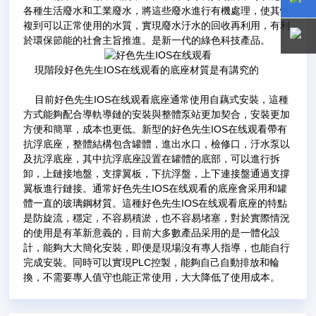
各種生活廢水和工業廢水，將這些廢水進行有機處理，使其恢
複到可以正常使用的水質，實現廢水汙水的回收再利用，有利
15800
15800
於環保節能的社會主旨推進。是新一代的綠色科技產品。
現階段好色先生IOS在线观看的底座材質是有講究的
目前好色先生IOS在线观看底座通常使用自藕式安裝，這種
方式能夠配合導軌導鏈的安裝與整體泵站更加契合，安裝更加
方便和簡單，成本也更低。新型的好色先生IOS在线观看帶有
抗浮底座，整體結構包含罐體，進出水口，檢修口，汙水泵以
及抗浮底座，其中抗浮底座設置在罐體的底部，可以進行拆
卸，上鏈接地盤，支撐翼板，下抗浮盤，上下連接盤通過支撐
翼板進行鏈接。通常好色先生IOS在线观看的底座會采用和罐
體一直的玻璃鋼材質。這種好色先生IOS在线观看底座的特點
是防旋流，穩定，不容易積淤，也不容易堵塞，對於實際情況
的使用是有革新意義的，目前大多數產品采用的是一體化設
計，能夠大大簡化安裝，即便是現場沒有專人指導，也能自行
完成安裝。同時可以實現PLC控製，能夠自己自動排放和輪
換，不需要專人值守也能正常使用，大大降低了使用成本。