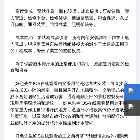
高度集成：泵站作為一體化設備，成套提供：泵站筒體、壓
力管道、檢修平台、檢修爬梯、柵過濾裝置、耦合係統、泵提
升係統、通風裝置、防滑井蓋、照明係統等。
成本節約：泵站為成套供應，所有內部安裝調試工作在工廠
內完成，現場隻需將泵站整體組裝極大的減少了土建施工周期
的工程成本，降低了業主的整體投資。
為了保證潛水排汙泵的正常使用和壽命，應該進行定期的檢
查和保養：
好色先生IOS在线观看由於采用的是地埋式安裝，可直接安
裝在居民小區的周圍，而且因為其占地麵積小，全地埋式的特
點不會對居民生活造成影響，通過地麵上部的景觀控製房來實
現與周圍環境的和諧統一。好色先生IOS在线观看是用於不能
15800
15800
依靠重力作用自行排汙的地方，通過汙水槽收集低於水道液位
的廢汙水，以及遠離市政汙水管網和衛生設施排放的廢汙水，
並借助汙水泵的提升將汙水輸送到汙水管網。
好色先生IOS在线观看施工之前有著下麵幾個泵站的相關總